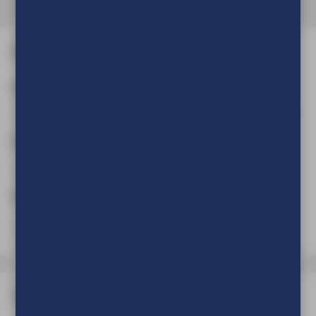
Afmeting en aantal
Aantal
(Verplicht)
Breedte
(Verplicht)
cm
mm
Hoogte
(Verplicht)
cm
mm
Type frame