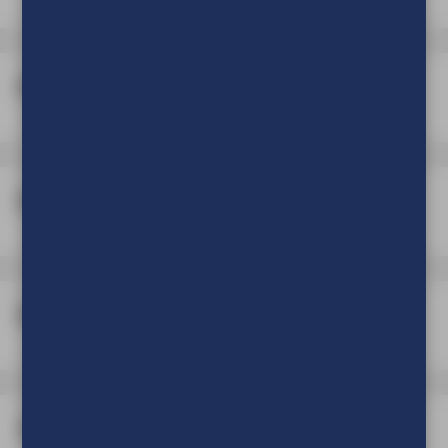
Montage benodigdheden
Bevestigingsmateriaal
Boorgaten in profiel
Verpakking