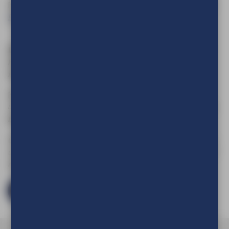
Neem dan ook eens een kijkje bij onze
EasyFix textielframes
Basic
of
EasyFix textielframes Double
.
Wenst u een frame te bestellen waarbij de breedte- en/of
hoogte maat groter is dan 200? Of wilt u wellicht meer
informatie?
Neem dan contact met ons op via telefoonnummer 0413-
476420, stuur een e-mail naar
info@tve.nl
of
download de
brochure.
Download
Om de prijs van uw product te kunnen zien en om deze aan
uw winkelwagen toe te voegen dient u eerst in te loggen of
een account aan te maken.
Log in en bestel