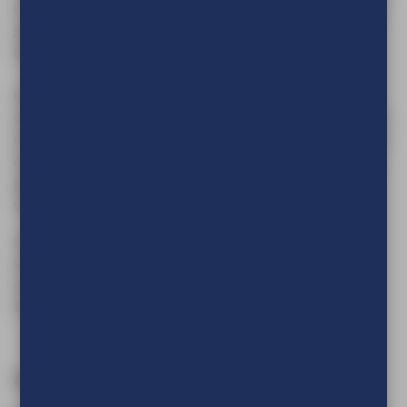
is licht van gewicht en kan compact verpakt worden. Voor de
juiste uitstraling, print op doek voor uw reclame-uiting,
afbeelding of om uw muur op te fleuren.
Daarnaast kunnen de EasyFix textielframes ook geleverd
worden met akoestisch materiaal. Hiermee dragen de frames
niet alleen bij aan de uitstraling van een ruimte, maar ook aan
een verbetering van de akoestiek door het verminderen van
galm en geluidsoverlast. Ideaal voor bijvoorbeeld kantoren,
vergaderruimtes, horeca of openbare ruimtes.
Het EasyFix textielframe Big is voor rechtstreekse
wandbevestiging of d.m.v. muurbeugels en het frame kan
eventueel worden opgehangen d.m.v. ophangogen. Dit
EasyFix textielframe heeft een diepte van 27 mm.
Bent u op zoek een ander type frame?