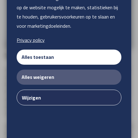
op de website mogelijk te maken, statistieken bij
te houden, gebruikersvoorkeuren op te slaan en
voor marketingdoeleinden.
Privacy policy
Textielframe Big 27 mm
Alles toestaan
Hoge attentiewaarde, veelzijdig inzetbaar en duurzaam, dat
zijn de kenmerken van het EasyFix textielframe. Uw
Alles weigeren
boodschap wordt duidelijk en haarscherp overgebracht door
het inzetten van dit frame. De combinatie tussen textiel en
Wijzigen
een aluminium profielraam geeft een strakke en elegante
uitstraling met de mogelijkheid de visuals snel en eenvoudig
te verwisselen.
Het EasyFix frame-and-lock systeem heeft als voordelen dat
het snel en eenvoudig gemonteerd kan worden. Het systeem