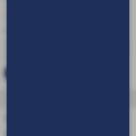
printfolie en laminaat in
lamineren is overbodig
één
Download hier de
Aanleverspecificaties
Om de prijs van uw product te kunnen zien en om deze aan
uw winkelwagen toe te voegen dient u eerst in te loggen of
een account aan te maken.
Log in en bestel
Afmeting en aantal
Aantal
(Verplicht)