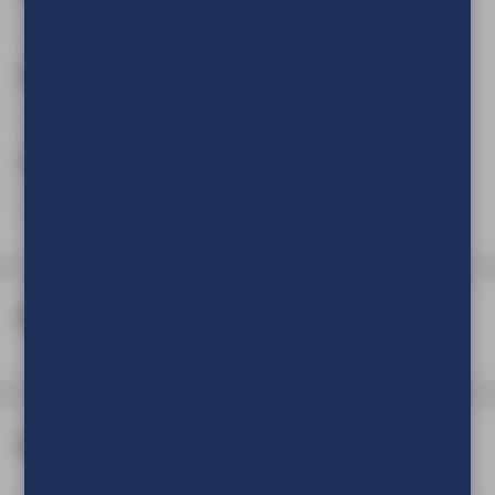
Breedte
(Verplicht)
cm
mm
Hoogte
(Verplicht)
cm
mm
Materiaal
Bedrukking