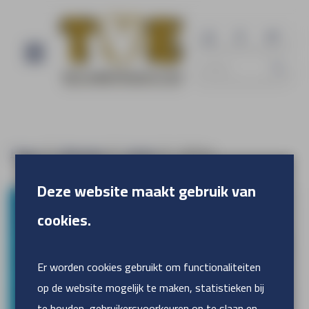
Home
Materiaal
Textiel
Taffeta
Deze website maakt gebruik van
cookies.
Er worden cookies gebruikt om functionaliteiten
op de website mogelijk te maken, statistieken bij
te houden, gebruikersvoorkeuren op te slaan en