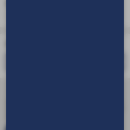
Aantal
(Verplicht)
Product
Vlaggenstok aluminium incl. oranje knop
Om de prijs van uw product te kunnen zien en om deze aan
uw winkelwagen toe te voegen dient u eerst in te loggen of
een account aan te maken.