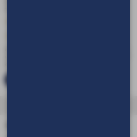
kwaliteit en professionaliteit met onze vlaggenstokken en
maak je vlagpresentatie compleet.
materiaal: aluminium
lengte: 200 cm /
diameter: 30mm
kleur: wit
incl. oranje knop
Om de prijs van uw product te kunnen zien en om deze aan
uw winkelwagen toe te voegen dient u eerst in te loggen of
een account aan te maken.
Log in en bestel
Aantal