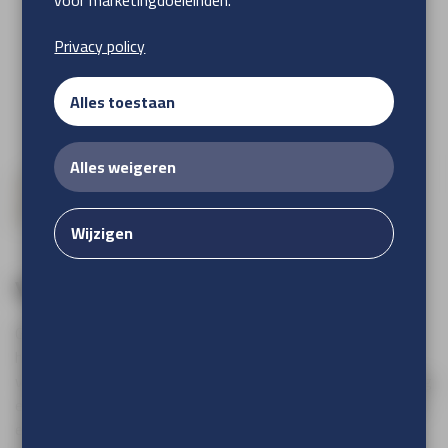
voor marketingdoeleinden.
Privacy policy
Alles toestaan
Alles weigeren
Wijzigen
Vlaggenstok aluminium
Geef jouw vlag de perfecte ondersteuning met onze
hoogwaardige vlaggenstokken. Onze aluminium
vlaggenstokken zijn voorzien van een duurzame witte coating
en hebben een standaard lengte van 200 cm. Afgewerkt met
een opvallende oranje dop voor een vleugje kleur. Kies voor