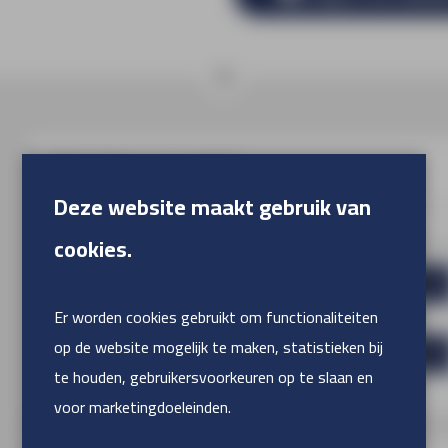
Afmeting en aantal
Deze website maakt gebruik van
Aantal
(Verplicht)
cookies.
Breedte
cm
(Verplicht)
Er worden cookies gebruikt om functionaliteiten
Hoogte
op de website mogelijk te maken, statistieken bij
cm
(Verplicht)
te houden, gebruikersvoorkeuren op te slaan en
voor marketingdoeleinden.