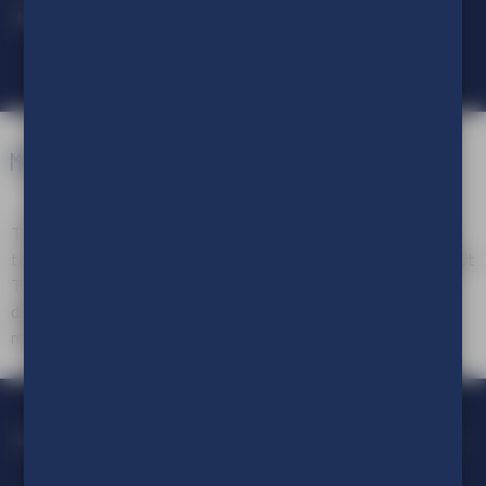
Meld je aan voor onze nieuwsbrief.
TVE Reclameproducties is een onderdeel van TVE Group. Als
totaalleverancier van in- en outdoor visuele communicatie biedt
TVE Group een compleet pakket aan reclameproducten en
diensten, variërend van advies en ontwerp tot productie en
montage.
+31 (0)413 47 64 20
info@tve.nl
Marie Curiestraat 10 - 5491 DD Sint-Oedenrode
Algemene voorwaarden