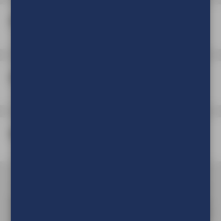
Zoom en zeilogen
Onder en boven een tunnelzoom
Verpakking
Om de prijs van uw product te kunnen zien en om deze aan
uw winkelwagen toe te voegen dient u eerst in te loggen of