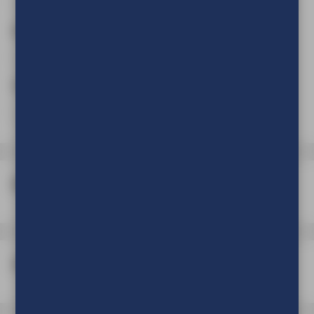
Breedte
(Verplicht)
cm
mm
Hoogte
(Verplicht)
cm
mm
Bedrukking
Afwerking