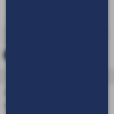
Download hier
de
Aanleverspecificaties
Om de prijs van uw product te kunnen zien en om deze aan
uw winkelwagen toe te voegen dient u eerst in te loggen of
een account aan te maken.
Log in en bestel
Afmeting en aantal
Aantal
(Verplicht)