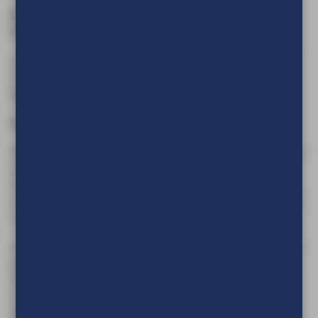
NIEUW in het ECO-logisch! assortiment van TVE
Reclameproducties:
CiCLO® Vlaggendoek
Het biedt dezelfde vertrouwde
kwaliteit
en
levensduur
als
traditioneel vlaggendoek, maar is biologisch afbreekbaar –
duurzaam zonder compromis.
Waarom CiCLO® Vlaggendoek?
Wist je dat traditionele polyester vlaggen een verborgen bron
zijn van microplasticvervuiling?
Door wind, regen en zonlicht breken ze langzaam af, waarbij
minuscule plasticvezels vrijkomen. Die microplastics vervuilen
onze oceanen, rivieren, lucht én voedselketen.
Met CiCLO® Vlaggendoek bieden wij een oplossing: hetzelfde
gebruiksgemak, maar veel minder milieubelasting.
Dankzij de innovatieve CiCLO®-technologie gedraagt dit
synthetische textiel zich als een natuurlijke vezel.
Microplasticdeeltjes die in het milieu terechtkomen, worden