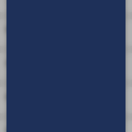
Bedrukking
Afwerking
Band en zeilogen
Klittenband