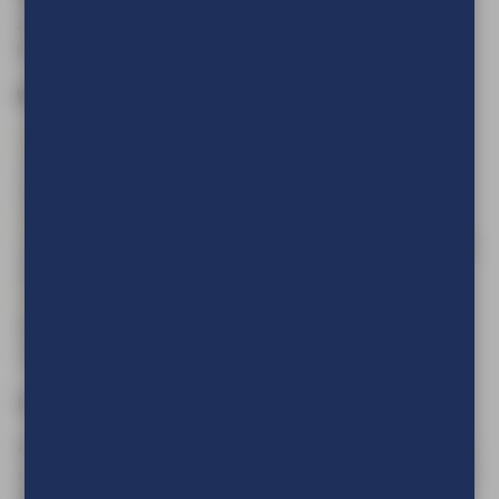
afgebroken door micro-organismen zodra ze in contact
komen met bodem of water – net als natuurlijke vezels.
Waarom kiezen voor CiCLO® Vlaggendoek?
Biologisch afbreekbaar
:
Duitse productie
: lage
voorkomt langdurige
ecologische voetafdruk
microplasticvervuiling
Volledig gecertificeerd
:
Toekomstbestendig
:
voldoet aan OEKO-TEX®,
speelt in op regelgeving rond
REACH en is brandvertragend
PET-gebruik
Gelijke levensduur en
sterkte
als traditioneel
vlaggendoek
Meer weten? Neem contact met ons op via
info@tve.nl
Om de prijs van uw product te kunnen zien en om deze aan
uw winkelwagen toe te voegen dient u eerst in te loggen of