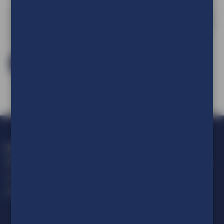
Om de prijs van uw product te kunnen zien en om deze aan
uw winkelwagen toe te voegen dient u eerst in te loggen of
een account aan te maken.
Log in en bestel
Loop geen actie mis!
Blijf op de hoogte van alle ontwikkelingen op het gebied van
visuele communicatie.
Meld je aan voor onze nieuwsbrief.