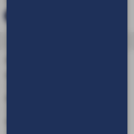
een account aan te maken.
Log in en bestel
Afmeting en aantal
Aantal
(Verplicht)
Breedte
(Verplicht)
cm
mm
Hoogte
(Verplicht)
cm
mm