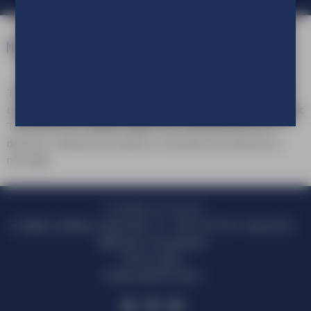
TVE Reclameproducties is een onderdeel van TVE Group. Als
totaalleverancier van in- en outdoor visuele communicatie biedt
TVE Group een compleet pakket aan reclameproducten en
diensten, variërend van advies en ontwerp tot productie en
montage.
+31 (0)413 47 64 20
info@tve.nl
Marie Curiestraat 10 - 5491 DD Sint-Oedenrode
Algemene voorwaarden
Privacy policy
Aanleverspecificaties