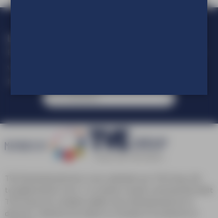
Loop geen actie mis!
Blijf op de hoogte van alle ontwikkelingen op het gebied van
visuele communicatie.
Meld je aan voor onze nieuwsbrief.
TVE Reclameproducties is een onderdeel van TVE Group. Als
totaalleverancier van in- en outdoor visuele communicatie biedt
TVE Group een compleet pakket aan reclameproducten en
diensten, variërend van advies en ontwerp tot productie en