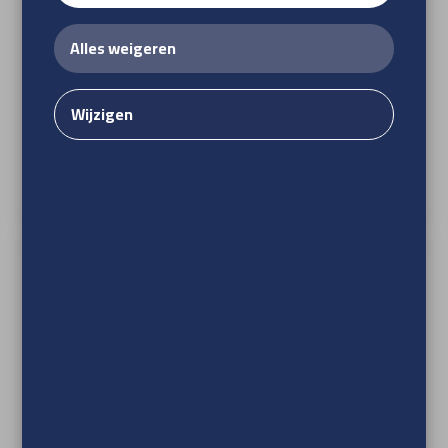
Alles weigeren
Wijzigen
Zelfklevend vinyl monomeer, non
permanent hechtend