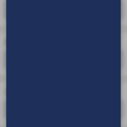
Lycra
Meer informatie
Bedrukking
Full colour enkelzijdig bedrukt
Meer informatie
Afwerking
Afwerken tot statafelhoes