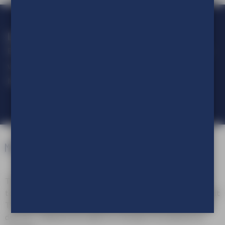
Loop geen actie mis!
Blijf op de hoogte van alle ontwikkelingen op het gebied van
visuele communicatie.
Meld je aan voor onze nieuwsbrief.
TVE Reclameproducties is een onderdeel van TVE Group. Als
totaalleverancier van in- en outdoor visuele communicatie biedt
TVE Group een compleet pakket aan reclameproducten en
diensten, variërend van advies en ontwerp tot productie en