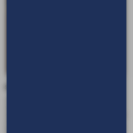
Statafelhoezen
Transformeer elke gelegenheid met onze elegante
statafelhoezen. Beschikbaar in diverse kleuren en stijlen,
voegen ze een vleugje klasse toe aan evenementen, feesten
en horecagelegenheden. Onze hoezen bieden niet alleen
bescherming tegen vlekken en krassen, maar dienen ook als