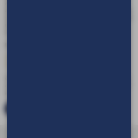
verborgen opslagruimte. Met een strakke pasvorm en
duurzame materialen tillen ze de uitstraling van je tafels naar
een hoger niveau. Voeg functionaliteit en esthetiek toe aan je
setting met onze hoogwaardige statafelhoezen. Onze
hoezen worden bedrukt op Lycra.
Materiaaleigenschap:
220 gram per m²
wasbaar
reinigbaar
indoor
Om de prijs van uw product te kunnen zien en om deze aan
uw winkelwagen toe te voegen dient u eerst in te loggen of
een account aan te maken.
Log in en bestel