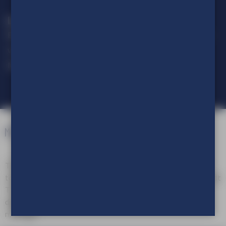
Loop geen actie mis!
Blijf op de hoogte van alle ontwikkelingen op het gebied van
visuele communicatie.
Meld je aan voor onze nieuwsbrief.
TVE Reclameproducties is een onderdeel van TVE Group. Als
totaalleverancier van in- en outdoor visuele communicatie biedt
TVE Group een compleet pakket aan reclameproducten en
diensten, variërend van advies en ontwerp tot productie en
montage.