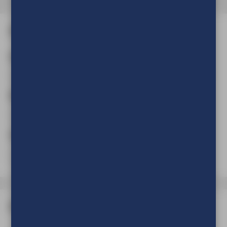
Afmeting en aantal
Aantal
(Verplicht)
Breedte
(Verplicht)
cm
mm
Hoogte
(Verplicht)
cm
mm
Dikte