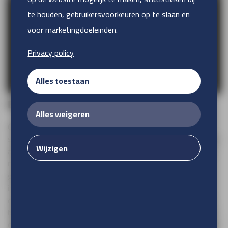
te houden, gebruikersvoorkeuren op te slaan en
voor marketingdoeleinden.
Privacy policy
Alles toestaan
Dibond Brushed
Alles weigeren
Ontdek Dibond Brushed, een elegant aluminium
sandwichpaneel. De voorzijde is voorzien van een geborstelde
Wijzigen
aluminium look, wat zorgt voor de unieke uitstraling van het
materiaal. Dit lichte, doch stevige, paneel wordt veelal
gebruikt voor gevelreclame, bewegwijzering en diverse
interieurtoepassingen. Creëer unieke panelen door te
experimenteren met de opdruk. Bij een full colour bedrukking
behoudt het materiaal zijn aluminium uitstraling. Wil je echter
dat specifieke gedrukte delen meer opvallen? Kies er dan voor