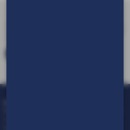
Om de prijs van uw product te kunnen zien en om deze aan
uw winkelwagen toe te voegen dient u eerst in te loggen of
een account aan te maken.
Log in en bestel
Loop geen actie mis!
Blijf op de hoogte van alle ontwikkelingen op het gebied van
visuele communicatie.
Meld je aan voor onze nieuwsbrief.