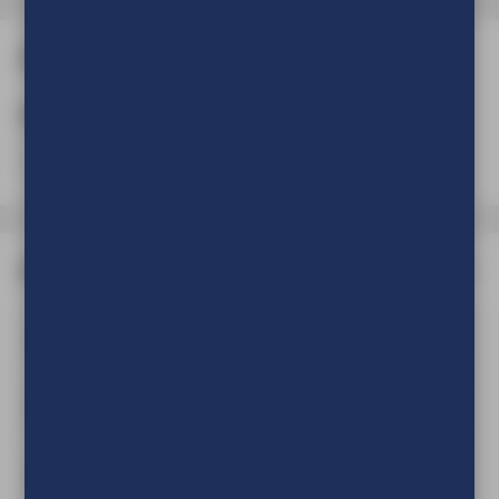
Aantal
Aantal
(Verplicht)
Afmeting
Selecteer minimaal 1 optie(s)
Wonderwall - 150 x 200 cm (BxH)
Meer informatie
Wonderwall - 180 x 200 cm (BxH)
Meer informatie
Wonderwall - 210 x 200 cm (BxH)
Meer informatie