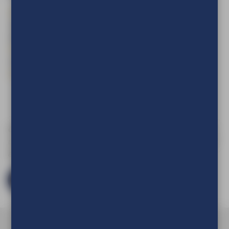
meest goedkope
gemakkelijk en snel te
oplossing voor een snelle
(de)monteren zonder
presentatiewand
gereedschap
makkelijk mee te nemen
verkrijgbaar in diverse
in de auto
breedteformaten
5 mm kanaalplaat
binnen enkele dagen
leverbaar
Om de prijs van uw product te kunnen zien en om deze aan
uw winkelwagen toe te voegen dient u eerst in te loggen of
een account aan te maken.
Log in en bestel