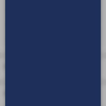
Wonderwall - 240 x 200 cm (BxH)
Meer informatie
Wonderwall - 270 x 200 cm (BxH)
Meer informatie
Wonderwall - 300 x 200 cm (BxH)
Meer informatie
Printen
Verpakking