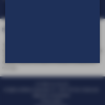
TVE Reclameproducties is een onderdeel van TVE Group. Als
totaalleverancier van in- en outdoor visuele communicatie biedt
TVE Group een compleet pakket aan reclameproducten en
diensten, variërend van advies en ontwerp tot productie en
montage.
+31 (0)413 47 64 20
info@tve.nl
Marie Curiestraat 10 - 5491 DD Sint-Oedenrode
Algemene voorwaarden
Privacy policy