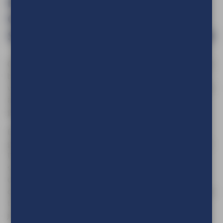
DE GOEDKOOPSTE,
GEMAKKELIJKSTE EN
SNELSTE PRESENTATIEWAND
Ontdek de Wonderwall, hét ultieme presentatiesysteem voor
beurzen, evenementen, productpresentaties, conferenties,
vakdagen en meer. Deze lichtgewicht presentatiewand is niet
alleen een betaalbare oplossing, maar ook de snelste en
gemakkelijkste in zijn soort.
De presentatiewand is gemaakt van kanaalplaat en is zo
gesneden dat deze kan eenvoudig kan worden meegenomen.
Daarnaast creëer je met de Wonderwall in slechts 25
seconden een professionele uitstraling. Het monteren en
demonteren is een fluitje van een cent, en de compacte
opklapbaarheid maakt het gemakkelijk om de Wonderwall mee
te nemen. De presentatiewand wordt bedrukt met de door
jouw gewenste print en is binnen enkele dagen leverbaar.