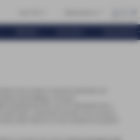
Over TVE
Klantenservice
Materiaal
Accessoires
Jouw producten
doeken! Deze stevige en duurzame spandoeken zijn
vallende aankondigingen, effectieve
ijke bewegwijzering. Met onze PVC spandoeken kunt u
isuele impact, zowel binnen als buiten. Kies uit diverse
twerp stralen. Bestel nu en trek moeiteloos de aandacht