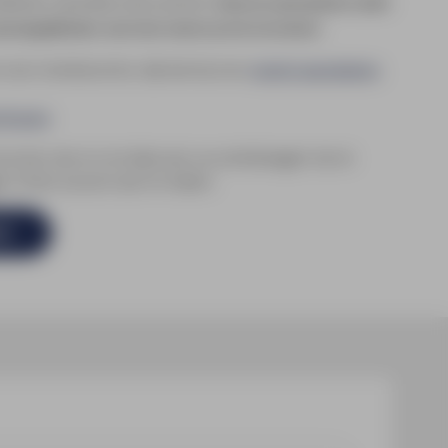
llende materialen laten printen!
Staat de materiaalsoort welke
euzemogelijkheden, neem dan contact op met ons kantoor.
onze textielsoorten, kijk dan bij onze
textiel spandoeken
.
ficaties
 kunnen zien en om deze aan uw winkelwagen toe te
en of een account aan te maken.
el