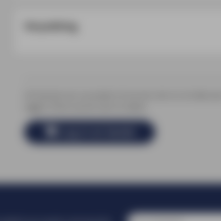
Verpakking
Om de prijs van uw product te kunnen zien en om deze aan
loggen of een account aan te maken.
Log in en bestel