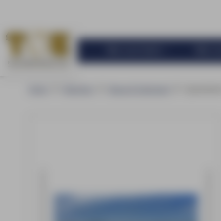
Alles voor buiten
Alles v
Home
Branches
Bouw & Vastgoed
Spandoeke