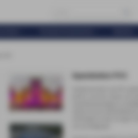
oor binnen
Festivals & Evenementen
Branches
n PVC
Spandoeken PVC
Ontdek de kracht van PVC span
perfect voor het creëren van op
reclameboodschappen en duidel
rekenen op een indrukwekkende v
afmetingen en laat uw eigen on
van uw doelgroep!