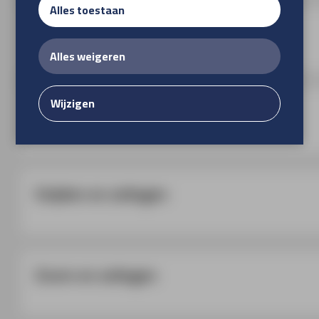
Alles toestaan
Afwerking
Alles weigeren
Wijzigen
Klittenband
Snijden en zeilogen
Zoom en zeilogen