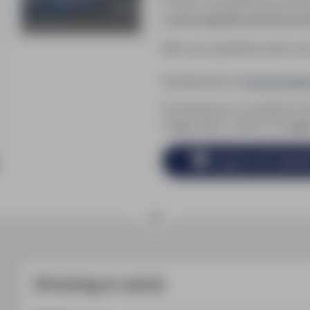
Uw kunt uw spandoek op verschi
u wenst te gebruiken niet bij onze k
Wilt u een spandoek op één van 
Download hier de
Aanleverspeci
Om de prijs van uw product te
voegen dient u eerst in te logg
Log in en best
Afmeting en aantal